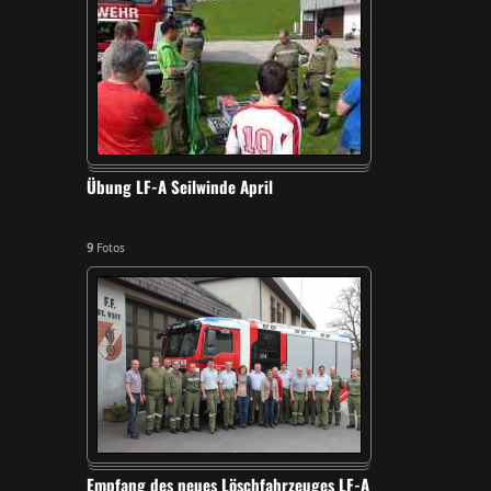
Übung LF-A Seilwinde April
9
Fotos
Empfang des neues Löschfahrzeuges LF-A