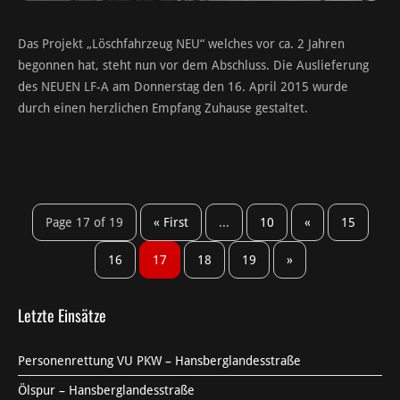
Das Projekt „Löschfahrzeug NEU“ welches vor ca. 2 Jahren
begonnen hat, steht nun vor dem Abschluss. Die Auslieferung
des NEUEN LF-A am Donnerstag den 16. April 2015 wurde
durch einen herzlichen Empfang Zuhause gestaltet.
Page 17 of 19
« First
...
10
«
15
16
17
18
19
»
Letzte Einsätze
Personenrettung VU PKW – Hansberglandesstraße
Ölspur – Hansberglandesstraße